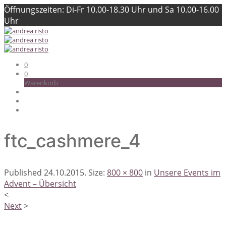
Öffnungszeiten: Di-Fr 10.00-18.30 Uhr und Sa 10.00-16.00
Uhr
0
0
Warenkorb
ftc_cashmere_4
Published
24.10.2015
. Size:
800 × 800
in
Unsere Events im
Advent – Übersicht
<
Next
>