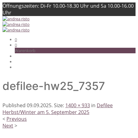
Öffnungszeiten: Di-Fr 10.00-18.30 Uhr und Sa 10.00-16.00
Uhr
0
0
Warenkorb
defilee-hw25_7357
Published
09.09.2025
. Size:
1400 × 933
in
Defilee
Herbst/Winter am 5. September 2025
<
Previous
Next
>