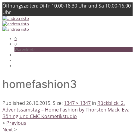
Öffnungszeiten: Di-Fr 10.00-18.30 Uhr und Sa 10.00-16.00
Uhr
0
0
Warenkorb
homefashion3
Published
26.10.2015
. Size:
1347 × 1347
in
Rückblick: 2.
Adventssamstag – Home Fashion by Thorsten Mack, Eva
Böning und CMC Kosmetikstudio
<
Previous
Next
>