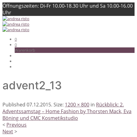
Öffnungszeiten: Di-Fr 10.00-18.30 Uhr und Sa 10.00-16.00
Uhr
0
0
Warenkorb
advent2_13
Published
07.12.2015
. Size:
1200 × 800
in
Rückblick: 2.
Adventssamstag – Home Fashion by Thorsten Mack, Eva
Böning und CMC Kosmetikstudio
<
Previous
Next
>