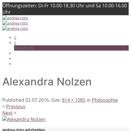
Öffnungszeiten: Di-Fr 10.00-18.30 Uhr und Sa 10.00-16.00
Uhr
0
0
Warenkorb
Alexandra Nolzen
Published
02.07.2016
. Size:
814 × 1085
in
Philosophie
<
Previous
Next
>
andrea risto witzhelden