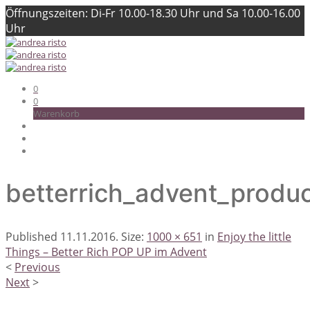
Öffnungszeiten: Di-Fr 10.00-18.30 Uhr und Sa 10.00-16.00
Uhr
0
0
Warenkorb
betterrich_advent_produ
Published
11.11.2016
. Size:
1000 × 651
in
Enjoy the little
Things – Better Rich POP UP im Advent
<
Previous
Next
>