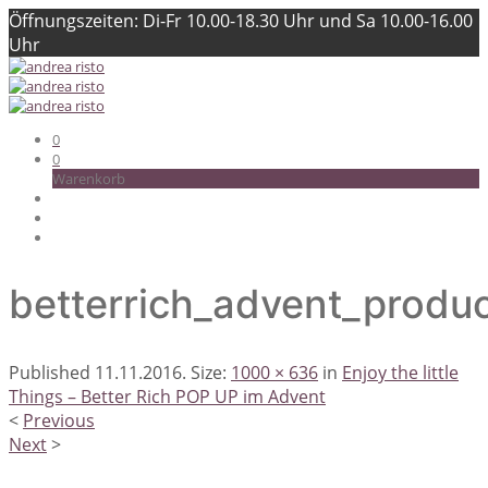
Öffnungszeiten: Di-Fr 10.00-18.30 Uhr und Sa 10.00-16.00
Uhr
0
0
Warenkorb
betterrich_advent_produ
Published
11.11.2016
. Size:
1000 × 636
in
Enjoy the little
Things – Better Rich POP UP im Advent
<
Previous
Next
>