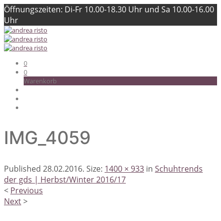
Öffnungszeiten: Di-Fr 10.00-18.30 Uhr und Sa 10.00-16.00
Uhr
0
0
Warenkorb
IMG_4059
Published
28.02.2016
. Size:
1400 × 933
in
Schuhtrends
der gds | Herbst/Winter 2016/17
<
Previous
Next
>