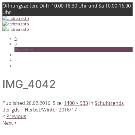
Öffnungszeiten: Di-Fr 10.00-18.30 Uhr und Sa 10.00-16.00
Uhr
0
0
Warenkorb
IMG_4042
Published
28.02.2016
. Size:
1400 × 933
in
Schuhtrends
der gds | Herbst/Winter 2016/17
<
Previous
Next
>