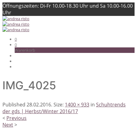
Öffnungszeiten: Di-Fr 10.00-18.30 Uhr und Sa 10.00-16.00
Uhr
0
0
Warenkorb
IMG_4025
Published
28.02.2016
. Size:
1400 × 933
in
Schuhtrends
der gds | Herbst/Winter 2016/17
<
Previous
Next
>