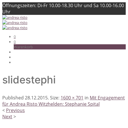
Öffnungszeiten: Di-Fr 10.00-18.30 Uhr und Sa 10.00-16.00
Uhr
0
0
Warenkorb
slidestephi
Published
28.12.2015
. Size:
1600 × 701
in
Mit Engagement
für Andrea Risto Witzhelden: Stephanie Spital
<
Previous
Next
>