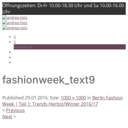
Öffnungszeiten: Di-Fr 10.00-18.30 Uhr und Sa 10.00-16.00
Uhr
0
0
Warenkorb
fashionweek_text9
Published
29.01.2016
. Size:
1000 × 1000
in
Berlin Fashion
Week | Teil 1: Trends Herbst/Winter 2016/17
<
Previous
Next
>