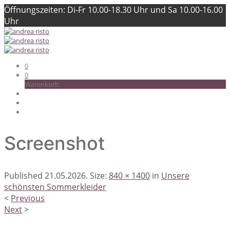
Öffnungszeiten: Di-Fr 10.00-18.30 Uhr und Sa 10.00-16.00
Uhr
0
0
Warenkorb
Screenshot
Published
21.05.2026
. Size:
840 × 1400
in
Unsere
schönsten Sommerkleider
<
Previous
Next
>