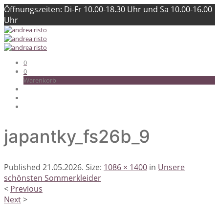
Öffnungszeiten: Di-Fr 10.00-18.30 Uhr und Sa 10.00-16.00
Uhr
0
0
Warenkorb
japantky_fs26b_9
Published
21.05.2026
. Size:
1086 × 1400
in
Unsere
schönsten Sommerkleider
<
Previous
Next
>