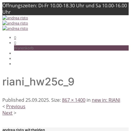
Öffnungszeiten: Di-Fr 10.00-18.30 Uhr und Sa 10.00-16.00
Uhr
0
0
Warenkorb
riani_hw25c_9
Published
25.09.2025
. Size:
867 × 1400
in
new in: RIANI
<
Previous
Next
>
andrea risto witzhelden