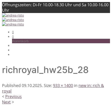
Öffnungszeiten: Di-Fr 10.00-18.30 Uhr und Sa 10.00-16.00
Uhr
0
0
Warenkorb
richroyal_hw25b_28
Published
09.10.2025
. Size:
933 × 1400
in
new in: rich &
royal
<
Previous
Next
>