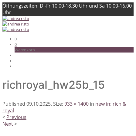
Öffnungszeiten: Di-Fr 10.00-18.30 Uhr und Sa 10.00-16.00
Uhr
0
0
Warenkorb
richroyal_hw25b_15
Published
09.10.2025
. Size:
933 × 1400
in
new in: rich &
royal
<
Previous
Next
>