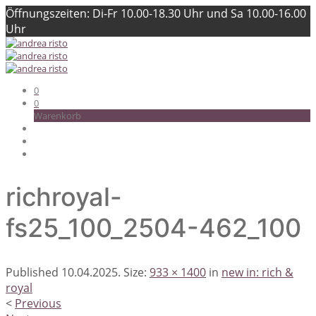
Öffnungszeiten: Di-Fr 10.00-18.30 Uhr und Sa 10.00-16.00
Uhr
0
0
Warenkorb
richroyal-
fs25_100_2504-462_100
Published
10.04.2025
. Size:
933 × 1400
in
new in: rich &
royal
<
Previous