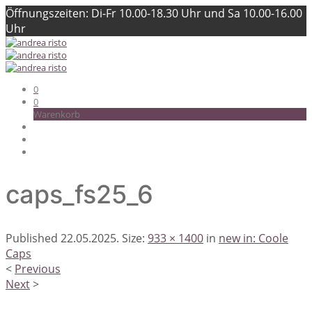
Öffnungszeiten: Di-Fr 10.00-18.30 Uhr und Sa 10.00-16.00
Uhr
0
0
Warenkorb
caps_fs25_6
Published
22.05.2025
. Size:
933 × 1400
in
new in: Coole
Caps
<
Previous
Next
>