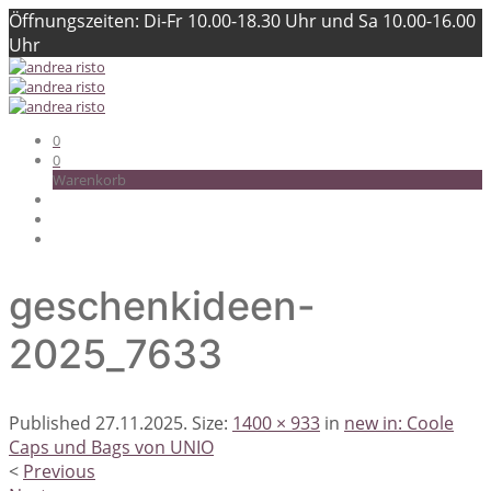
Öffnungszeiten: Di-Fr 10.00-18.30 Uhr und Sa 10.00-16.00
Uhr
0
0
Warenkorb
geschenkideen-
2025_7633
Published
27.11.2025
. Size:
1400 × 933
in
new in: Coole
Caps und Bags von UNIO
<
Previous