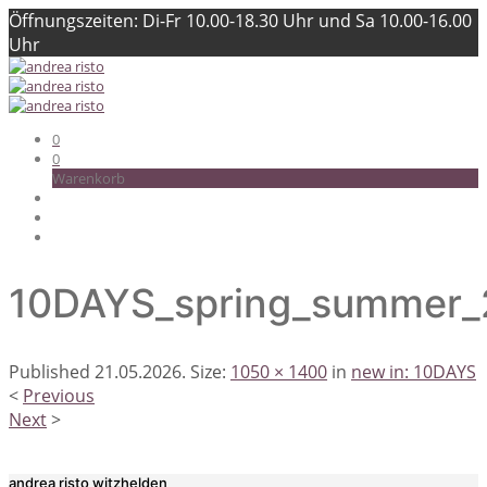
Öffnungszeiten: Di-Fr 10.00-18.30 Uhr und Sa 10.00-16.00
Uhr
0
0
Warenkorb
10DAYS_spring_summer_
Published
21.05.2026
. Size:
1050 × 1400
in
new in: 10DAYS
<
Previous
Next
>
andrea risto witzhelden