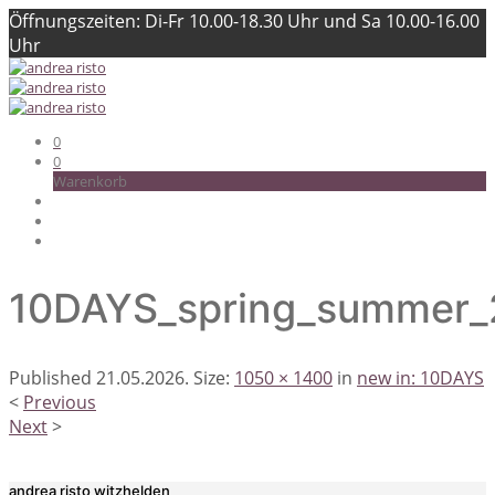
Öffnungszeiten: Di-Fr 10.00-18.30 Uhr und Sa 10.00-16.00
Uhr
0
0
Warenkorb
10DAYS_spring_summer_
Published
21.05.2026
. Size:
1050 × 1400
in
new in: 10DAYS
<
Previous
Next
>
andrea risto witzhelden