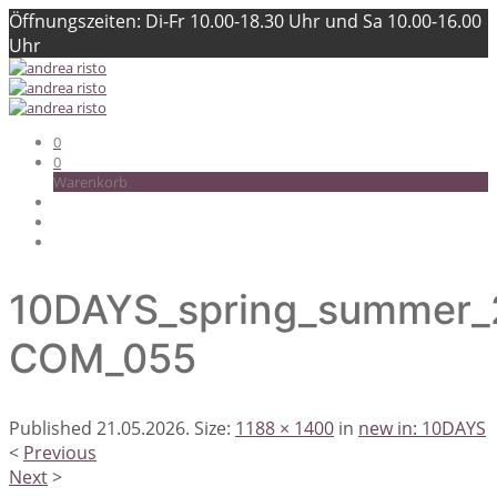
Öffnungszeiten: Di-Fr 10.00-18.30 Uhr und Sa 10.00-16.00
Uhr
0
0
Warenkorb
10DAYS_spring_summer_2
COM_055
Published
21.05.2026
. Size:
1188 × 1400
in
new in: 10DAYS
<
Previous
Next
>