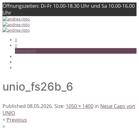
Öffnungszeiten: Di-Fr 10.00-18.30 Uhr und Sa 10.00-16.00
Uhr
0
0
Warenkorb
unio_fs26b_6
Published
08.05.2026
. Size:
1050 × 1400
in
Neue Caps von
UNIO
<
Previous
>