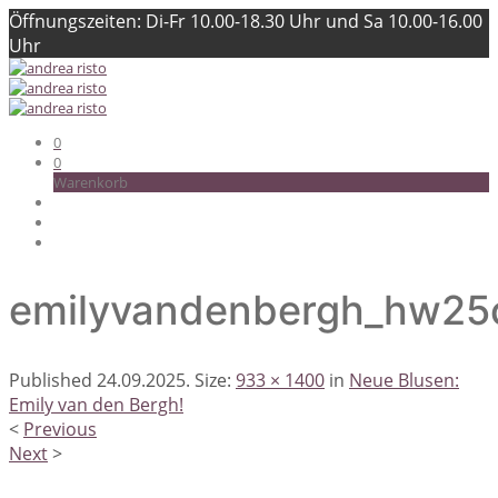
Öffnungszeiten: Di-Fr 10.00-18.30 Uhr und Sa 10.00-16.00
Uhr
0
0
Warenkorb
emilyvandenbergh_hw25
Published
24.09.2025
. Size:
933 × 1400
in
Neue Blusen:
Emily van den Bergh!
<
Previous
Next
>