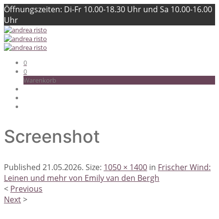
Öffnungszeiten: Di-Fr 10.00-18.30 Uhr und Sa 10.00-16.00
Uhr
0
0
Warenkorb
Screenshot
Published
21.05.2026
. Size:
1050 × 1400
in
Frischer Wind:
Leinen und mehr von Emily van den Bergh
<
Previous
Next
>