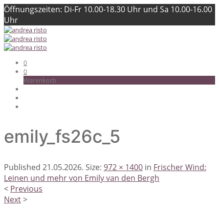
Öffnungszeiten: Di-Fr 10.00-18.30 Uhr und Sa 10.00-16.00
Uhr
0
0
Warenkorb
emily_fs26c_5
Published
21.05.2026
. Size:
972 × 1400
in
Frischer Wind:
Leinen und mehr von Emily van den Bergh
<
Previous
Next
>