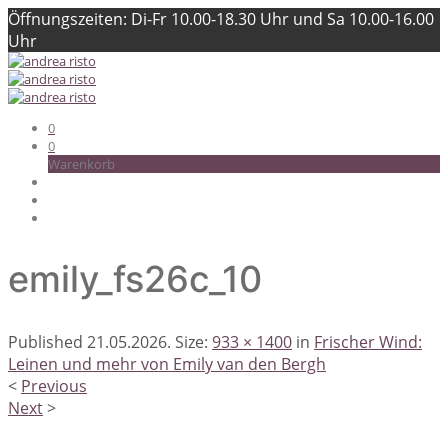
Öffnungszeiten: Di-Fr 10.00-18.30 Uhr und Sa 10.00-16.00
Uhr
0
0
Warenkorb
emily_fs26c_10
Published
21.05.2026
. Size:
933 × 1400
in
Frischer Wind:
Leinen und mehr von Emily van den Bergh
<
Previous
Next
>