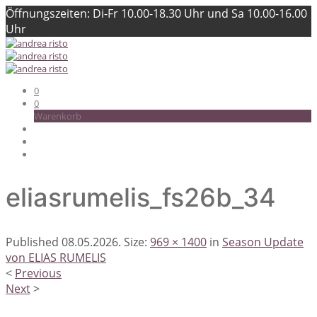
Öffnungszeiten: Di-Fr 10.00-18.30 Uhr und Sa 10.00-16.00
Uhr
0
0
Warenkorb
eliasrumelis_fs26b_34
Published
08.05.2026
. Size:
969 × 1400
in
Season Update
von ELIAS RUMELIS
<
Previous
Next
>