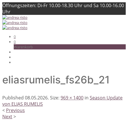
Öffnungszeiten: Di-Fr 10.00-18.30 Uhr und Sa 10.00-16.00
Uhr
0
0
Warenkorb
eliasrumelis_fs26b_21
Published
08.05.2026
. Size:
969 × 1400
in
Season Update
von ELIAS RUMELIS
<
Previous
Next
>