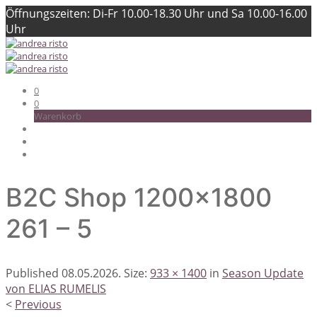
Öffnungszeiten: Di-Fr 10.00-18.30 Uhr und Sa 10.00-16.00
Uhr
0
0
Warenkorb
B2C Shop 1200×1800
261 – 5
Published
08.05.2026
. Size:
933 × 1400
in
Season Update
von ELIAS RUMELIS
<
Previous