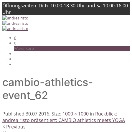
Öffnungszeiten: Di-Fr 10.00-18.30 Uhr und Sa 10.00-16.00
Uhr
0
0
Warenkorb
cambio-athletics-
event_62
Published
30.07.2016
. Size:
1000 × 1000
in
Rückblick:
andrea risto präsentiert: CAMBIO athletics meets YOGA
<
Previous