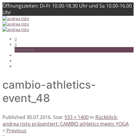
Öffnungszeiten: Di-Fr 10.00-18.30 Uhr und Sa 10.00-16.00
Uhr
0
0
Warenkorb
cambio-athletics-
event_48
Published
30.07.2016
. Size:
933 × 1400
in
Rückblick:
andrea risto präsentiert: CAMBIO athletics meets YOGA
<
Previous