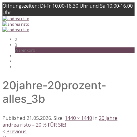
Öffnungszeiten: Di-Fr 10.00-18.30 Uhr und Sa 10.00-16.00
Uhr
0
0
Warenkorb
20jahre-20prozent-
alles_3b
Published
21.05.2026
. Size:
1440 × 1440
in
20 Jahre
andrea risto – 20 % FÜR SIE!
<
Previous