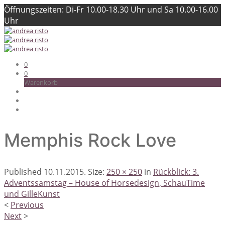
Öffnungszeiten: Di-Fr 10.00-18.30 Uhr und Sa 10.00-16.00
Uhr
0
0
Warenkorb
Memphis Rock Love
Published
10.11.2015
. Size:
250 × 250
in
Rückblick: 3.
Adventssamstag – House of Horsedesign, SchauTime
und GilleKunst
<
Previous
Next
>