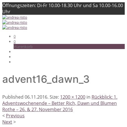
Öffnungszeiten: Di-Fr 10.00-18.30 Uhr und Sa 10.00-16.00
Uhr
0
0
Warenkorb
advent16_dawn_3
Published
06.11.2016
. Size:
1200 × 1200
in
Rückblick: 1.
Adventswochenende – Better Rich, Dawn und Blumen
Rothe – 26. & 27. November 2016
<
Previous
Next
>