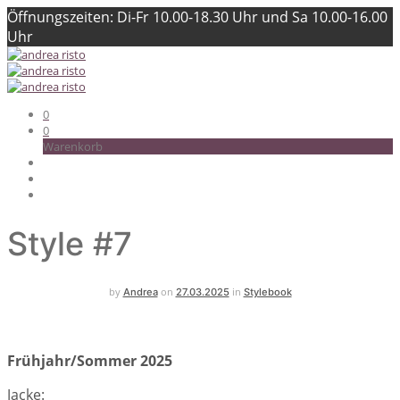
Öffnungszeiten: Di-Fr 10.00-18.30 Uhr und Sa 10.00-16.00
Uhr
0
0
Warenkorb
Style #7
by
on
in
Andrea
27.03.2025
Stylebook
Frühjahr/Sommer 2025
Jacke: