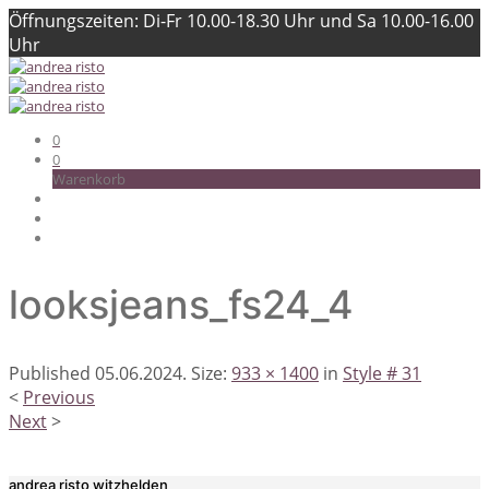
Öffnungszeiten: Di-Fr 10.00-18.30 Uhr und Sa 10.00-16.00
Uhr
0
0
Warenkorb
looksjeans_fs24_4
Published
05.06.2024
. Size:
933 × 1400
in
Style # 31
<
Previous
Next
>
andrea risto witzhelden