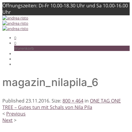
Öffnungszeiten: Di-Fr 10.00-18.30 Uhr und Sa 10.00-16.00
Uhr
0
0
Warenkorb
magazin_nilapila_6
Published
23.11.2016
. Size:
800 × 464
in
ONE TAG ONE
TREE – Gutes tun mit Schals von Nila Pila
<
Previous
Next
>