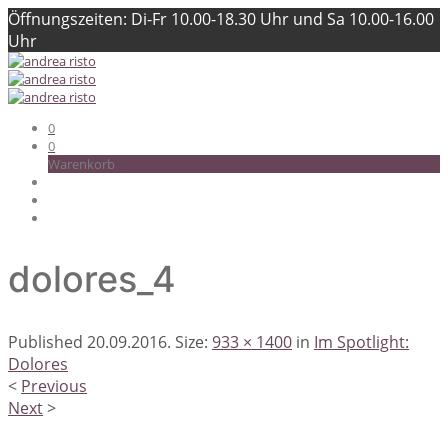
Öffnungszeiten: Di-Fr 10.00-18.30 Uhr und Sa 10.00-16.00
Uhr
0
0
Warenkorb
dolores_4
Published
20.09.2016
. Size:
933 × 1400
in
Im Spotlight:
Dolores
<
Previous
Next
>