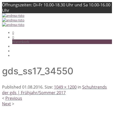
Öffnungszeiten: Di-Fr 10.00-18.30 Uhr und Sa 10.00-16.00
Uhr
0
0
Warenkorb
gds_ss17_34550
Published
01.08.2016
. Size:
1049 × 1200
in
Schuhtrends
der gds | Frühjahr/Sommer 2017
<
Previous
Next
>