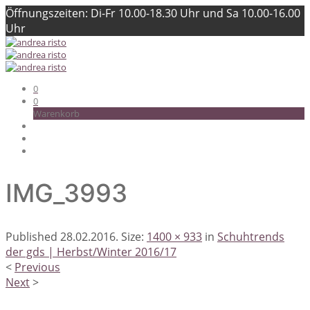
Öffnungszeiten: Di-Fr 10.00-18.30 Uhr und Sa 10.00-16.00
Uhr
0
0
Warenkorb
IMG_3993
Published
28.02.2016
. Size:
1400 × 933
in
Schuhtrends
der gds | Herbst/Winter 2016/17
<
Previous
Next
>